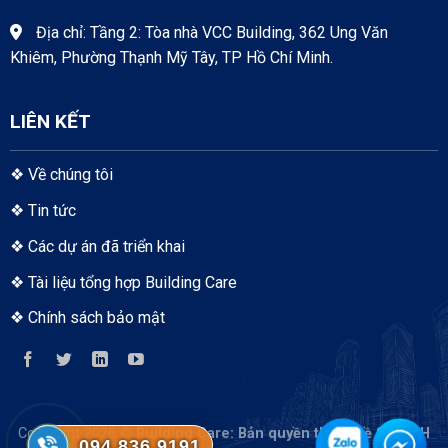
Địa chỉ: Tầng 2: Tòa nhà VCC Building, 362 Ung Văn
Khiêm, Phường Thạnh Mỹ Tây, TP Hồ Chí Minh.
LIÊN KẾT
❖
Về chúng tôi
❖
Tin tức
❖
Các dự án đã triển khai
❖
Tài liệu tổng hợp Building Care
❖
Chính sách bảo mật
Copyright 2026 ©
Building Care
: Bản quyền thuộc về S-TECH
094.836.9191