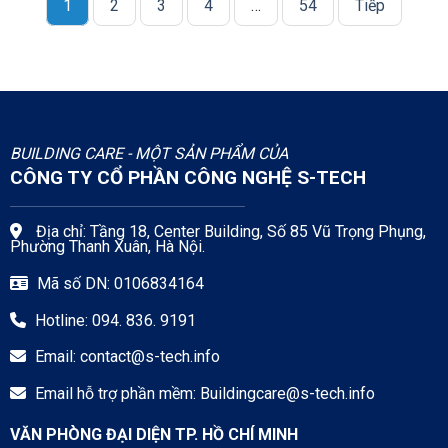
1
2
3
4
…
54
Tiếp
BUILDING CARE - MỘT SẢN PHẨM CỦA
CÔNG TY CỔ PHẦN CÔNG NGHỆ S-TECH
Địa chỉ: Tầng 18, Center Building, Số 85 Vũ Trọng Phụng,
Phường Thanh Xuân, Hà Nội.
Mã số DN: 0106834164
Hotline: 094. 836. 9191
Email:
contact@s-tech.info
Email hỗ trợ phần mềm:
Buildingcare@s-tech.info
VĂN PHÒNG ĐẠI DIỆN TP. HỒ CHÍ MINH