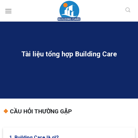
BUILDING CAR
Skip
to
content
Tài liệu tổng hợp Building Care
❖
CẦU HỎI THƯỜNG GẶP
1. Building Care là gì?