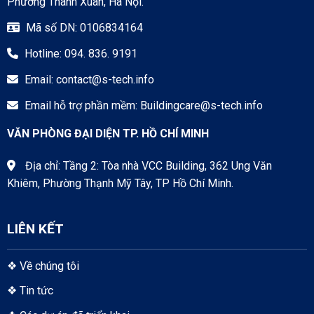
Phường Thanh Xuân, Hà Nội.
Mã số DN: 0106834164
Hotline: 094. 836. 9191
Email:
contact@s-tech.info
Email hỗ trợ phần mềm:
Buildingcare@s-tech.info
VĂN PHÒNG ĐẠI DIỆN TP. HỒ CHÍ MINH
Địa chỉ: Tầng 2: Tòa nhà VCC Building, 362 Ung Văn
Khiêm, Phường Thạnh Mỹ Tây, TP Hồ Chí Minh.
LIÊN KẾT
❖
Về chúng tôi
❖
Tin tức