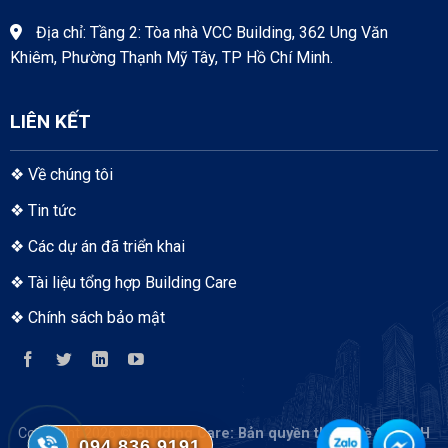
Địa chỉ: Tầng 2: Tòa nhà VCC Building, 362 Ung Văn
Khiêm, Phường Thạnh Mỹ Tây, TP Hồ Chí Minh.
LIÊN KẾT
❖
Về chúng tôi
❖
Tin tức
❖
Các dự án đã triển khai
❖
Tài liệu tổng hợp Building Care
❖
Chính sách bảo mật
Copyright 2026 ©
Building Care
: Bản quyền thuộc về S-TECH
094.836.9191