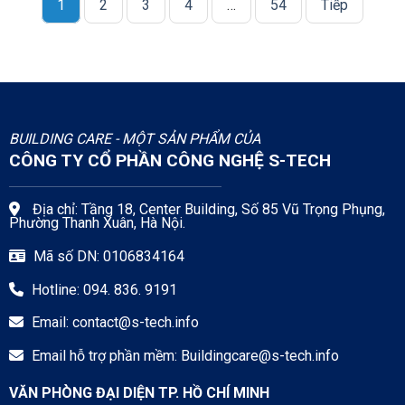
1
2
3
4
…
54
Tiếp
BUILDING CARE - MỘT SẢN PHẨM CỦA
CÔNG TY CỔ PHẦN CÔNG NGHỆ S-TECH
Địa chỉ: Tầng 18, Center Building, Số 85 Vũ Trọng Phụng,
Phường Thanh Xuân, Hà Nội.
Mã số DN: 0106834164
Hotline: 094. 836. 9191
Email:
contact@s-tech.info
Email hỗ trợ phần mềm:
Buildingcare@s-tech.info
VĂN PHÒNG ĐẠI DIỆN TP. HỒ CHÍ MINH