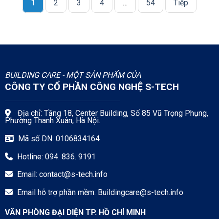
1
2
3
4
…
54
Tiếp
BUILDING CARE - MỘT SẢN PHẨM CỦA
CÔNG TY CỔ PHẦN CÔNG NGHỆ S-TECH
Địa chỉ: Tầng 18, Center Building, Số 85 Vũ Trọng Phụng,
Phường Thanh Xuân, Hà Nội.
Mã số DN: 0106834164
Hotline: 094. 836. 9191
Email:
contact@s-tech.info
Email hỗ trợ phần mềm:
Buildingcare@s-tech.info
VĂN PHÒNG ĐẠI DIỆN TP. HỒ CHÍ MINH