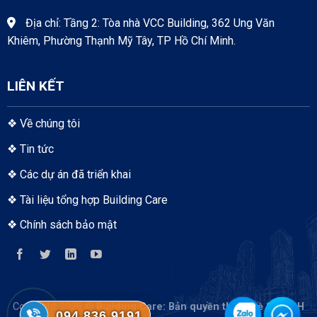
Địa chỉ: Tầng 2: Tòa nhà VCC Building, 362 Ung Văn
Khiêm, Phường Thạnh Mỹ Tây, TP Hồ Chí Minh.
LIÊN KẾT
❖
Về chúng tôi
❖
Tin tức
❖
Các dự án đã triển khai
❖
Tài liệu tổng hợp Building Care
❖
Chính sách bảo mật
Copyright 2026 ©
Building Care
: Bản quyền thuộc về S-TECH
094.836.9191