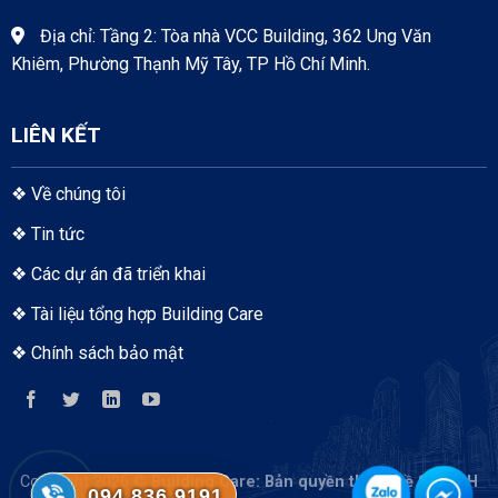
Địa chỉ: Tầng 2: Tòa nhà VCC Building, 362 Ung Văn
Khiêm, Phường Thạnh Mỹ Tây, TP Hồ Chí Minh.
LIÊN KẾT
❖
Về chúng tôi
❖
Tin tức
❖
Các dự án đã triển khai
❖
Tài liệu tổng hợp Building Care
❖
Chính sách bảo mật
Copyright 2026 ©
Building Care
: Bản quyền thuộc về S-TECH
094.836.9191