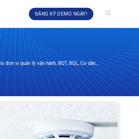
HÀ TOÀN DIỆN
ĐĂNG KÝ DEMO NGAY!
cho đơn vị quản lý vận hành, BQT, BQL, Cư dân,…