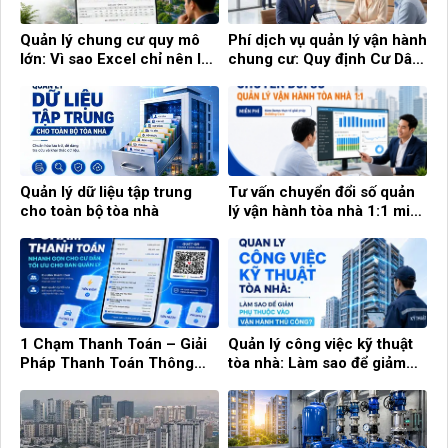
Quản lý chung cư quy mô
Phí dịch vụ quản lý vận hành
lớn: Vì sao Excel chỉ nên là
chung cư: Quy định Cư Dân
công cụ hỗ trợ?
cần biết!
Quản lý dữ liệu tập trung
Tư vấn chuyển đổi số quản
cho toàn bộ tòa nhà
lý vận hành tòa nhà 1:1 miễn
phí cùng Building Care
1 Chạm Thanh Toán – Giải
Quản lý công việc kỹ thuật
Pháp Thanh Toán Thông
tòa nhà: Làm sao để giảm
Minh Cho Cư Dân Và Ban
phụ thuộc vào vận hành thủ
Quản Lý
công?