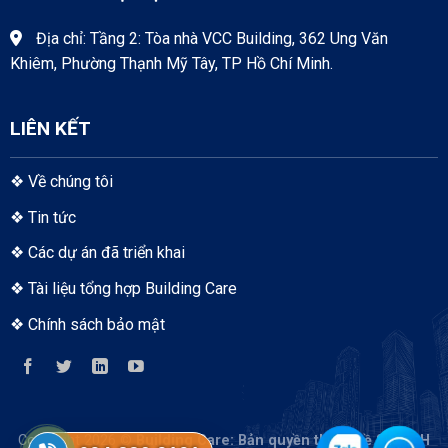
Địa chỉ: Tầng 2: Tòa nhà VCC Building, 362 Ung Văn
Khiêm, Phường Thạnh Mỹ Tây, TP Hồ Chí Minh.
LIÊN KẾT
❖
Về chúng tôi
❖
Tin tức
❖
Các dự án đã triển khai
❖
Tài liệu tổng hợp Building Care
❖
Chính sách bảo mật
Copyright 2026 ©
Building Care
: Bản quyền thuộc về S-TECH