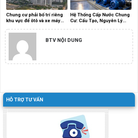
Chung cư phải bố trí riêng
Hệ Thống Cấp Nước Chung
khu vực để ôtô và xe máy
Cư: Cấu Tạo, Nguyên Lý
điện
Hoạt Động Và Cách Quản Lý
Hiệu Quả
BTV NỘI DUNG
HỖ TRỢ TƯ VẤN