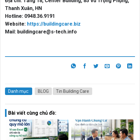
Địa chỉ:
Tầng 18, Center Building, 85 Vũ Trọng Phụng,
Thanh Xuân, HN
Hotline:
0948.36.9191
Website:
https://buildingcare.biz
Mail:
buildingcare@s-tech.info
Danh mục:
BLOG
Tin Building Care
Bài viết cùng chủ đề: