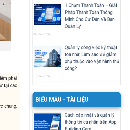
1 Chạm Thanh Toán – Giải
Pháp Thanh Toán Thông
Minh Cho Cư Dân Và Ban
Quản Lý
24/07/2026
Quản lý công việc kỹ thuật
tòa nhà: Làm sao để giảm
phụ thuộc vào vận hành thủ
công?
13/07/2026
hiệm phải
ư tại các
BIỂU MẪU - TÀI LIỆU
ực chung,
Cách cập nhật và quản lý
thông tin cá nhân trên App
Building Care