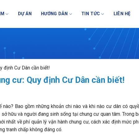
NG QUẢN LÝ VẬN HÀNH TÒA N
ẨM
DỰ ÁN
HƯỚNG DẪN
TIN TỨC
LIÊN HỆ
y định Cư Dân cần biết!
ung cư: Quy định Cư Dân cần biết!
hế nào? Bao gồm những khoản chi nào và khi nào cư dân có quy
 sở hữu và người đang sinh sống tại chung cư quan tâm. Trong bài
mới nhất về phí quản lý vận hành chung cư, cách xác định mức ph
ững tranh chấp không đáng có.