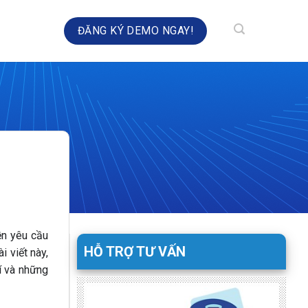
HÀ TOÀN DIỆN
ĐĂNG KÝ DEMO NGAY!
ền yêu cầu
HỖ TRỢ TƯ VẤN
 viết này,
í và những