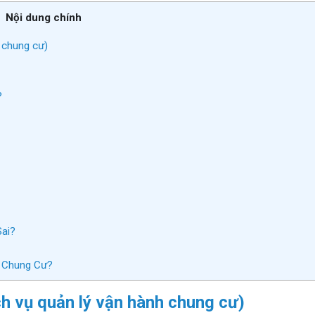
Nội dung chính
h chung cư)
?
Sai?
ì Chung Cư?
ịch vụ quản lý vận hành chung cư)