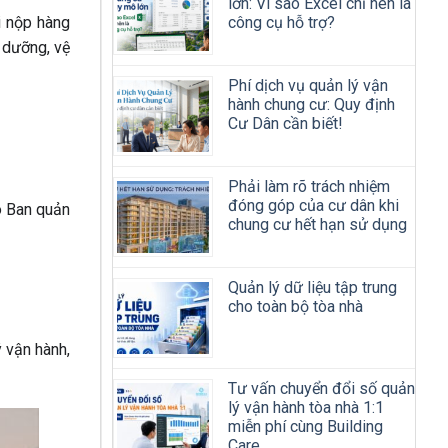
lớn: Vì sao Excel chỉ nên là
công cụ hỗ trợ?
i nộp hàng
 dưỡng, vệ
Phí dịch vụ quản lý vận
hành chung cư: Quy định
Cư Dân cần biết!
Phải làm rõ trách nhiệm
đóng góp của cư dân khi
ho Ban quản
chung cư hết hạn sử dụng
Quản lý dữ liệu tập trung
cho toàn bộ tòa nhà
 vận hành,
Tư vấn chuyển đổi số quản
lý vận hành tòa nhà 1:1
miễn phí cùng Building
Care