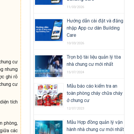
11/03/2026
Hướng dẫn cài đặt và đăng
nhập App cư dân Building
Care
10/03/2026
Trọn bộ tài liệu quản lý tòa
 chung cư
nhà chung cư mới nhất
ng nhưng
15/07/2024
ợc ghi rõ
 chung cư
Mẫu báo cáo kiểm tra an
toàn phòng cháy chữa cháy
ở chung cư
diện tích
12/07/2023
Mẫu Hợp đồng quản lý vận
ăn phòng,
hành nhà chung cư mới nhất
 giữa các