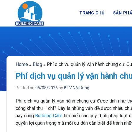
BUILDING CARE - NỀN TẢ
Skip
to
TRANG CHỦ
SẢN PH
content
Home
»
Blog
»
Phí dịch vụ quản lý vận hành chung cư: Qu
Phí dịch vụ quản lý vận hành ch
Posted on
05/08/2026
by
BTV Nội Dung
Phí dịch vụ quản lý vận hành chung cư được tính như t
công khai thu – chi? Đây là những vấn đề được nhiều chủ
hãy cùng
Building Care
tìm hiểu các quy định pháp luật 
quyền lợi quan trọng mà mỗi cư dân cần biết để tránh nh