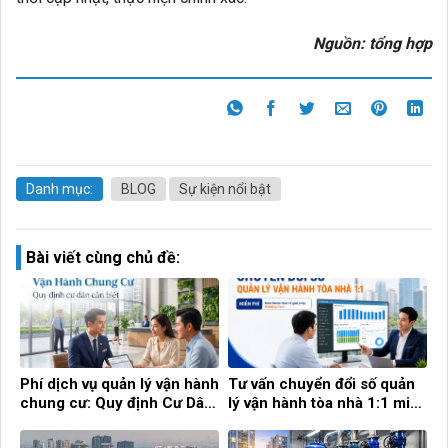
Nguồn: tổng hợp
Danh mục:
BLOG
Sự kiện nổi bật
Bài viết cùng chủ đề:
Phí dịch vụ quản lý vận hành
Tư vấn chuyển đổi số quản
chung cư: Quy định Cư Dân
lý vận hành tòa nhà 1:1 miễn
cần biết!
phí cùng Building Care