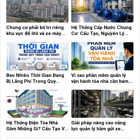
Chung cư phải bố trí riêng
Hệ Thống Cấp Nước Chung
khu vực để ôtô và xe máy
Cư: Cấu Tạo, Nguyên Lý
điện
Hoạt Động Và Cách Quản Lý
Hiệu Quả
Bao Nhiêu Thời Gian Đang
Vì sao phần mềm quản lý
Bị Lãng Phí Trong Quy
vận hành tòa nhà cần bám
Trình Vận Hành?
sát nghiệp vụ thực tế?
Hệ Thống Điện Tòa Nhà
Giải pháp nâng cao năng
Gồm Những Gì? Cấu Tạo Và
lực quản lý hầm gửi xe
Vai Trò Quan Trọng Trong
trong các tòa nhà chung cư