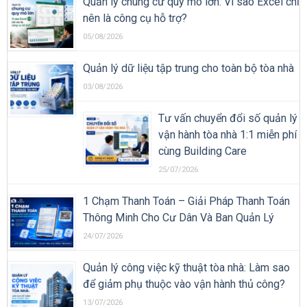
Quản lý chung cư quy mô lớn: Vì sao Excel chỉ
nên là công cụ hỗ trợ?
05/08/2026
Quản lý dữ liệu tập trung cho toàn bộ tòa nhà
03/08/2026
Tư vấn chuyển đổi số quản lý
vận hành tòa nhà 1:1 miễn phí
cùng Building Care
25/07/2026
1 Chạm Thanh Toán – Giải Pháp Thanh Toán
Thông Minh Cho Cư Dân Và Ban Quản Lý
24/07/2026
Quản lý công việc kỹ thuật tòa nhà: Làm sao
để giảm phụ thuộc vào vận hành thủ công?
13/07/2026