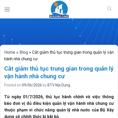
BUILDING CAR
Skip
to
content
Home
»
Blog
»
Cắt giảm thủ tục trung gian trong quản lý vận
hành nhà chung cư
Cắt giảm thủ tục trung gian trong quản lý
vận hành nhà chung cư
Posted on
09/06/2026
by
BTV Nội Dung
Từ ngày 01/7/2026, thủ tục hành chính về việc thông
báo đơn vị đủ điều kiện quản lý vận hành nhà chung cư
thuộc phạm vi chức năng quản lý nhà nước của Bộ Xây
dựng sẽ chính thức bị bãi bỏ.