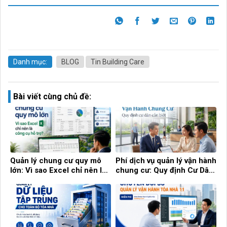
Danh mục:
BLOG
Tin Building Care
Bài viết cùng chủ đề:
Quản lý chung cư quy mô
Phí dịch vụ quản lý vận hành
lớn: Vì sao Excel chỉ nên là
chung cư: Quy định Cư Dân
công cụ hỗ trợ?
cần biết!