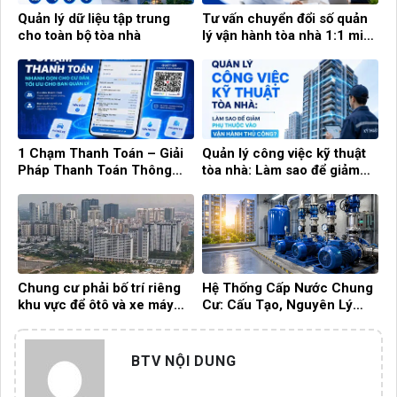
Quản lý dữ liệu tập trung
Tư vấn chuyển đổi số quản
cho toàn bộ tòa nhà
lý vận hành tòa nhà 1:1 miễn
phí cùng Building Care
1 Chạm Thanh Toán – Giải
Quản lý công việc kỹ thuật
Pháp Thanh Toán Thông
tòa nhà: Làm sao để giảm
Minh Cho Cư Dân Và Ban
phụ thuộc vào vận hành thủ
Quản Lý
công?
Chung cư phải bố trí riêng
Hệ Thống Cấp Nước Chung
khu vực để ôtô và xe máy
Cư: Cấu Tạo, Nguyên Lý
điện
Hoạt Động Và Cách Quản Lý
Hiệu Quả
BTV NỘI DUNG