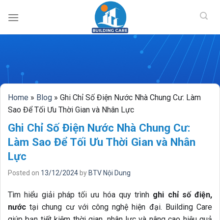
BUILDING CAR
Skip
to
content
Home
»
Blog
»
Ghi Chỉ Số Điện Nước Nhà Chung Cư: Làm
Sao Để Tối Ưu Thời Gian và Nhân Lực
Ghi Chỉ Số Điện Nước Nhà Chung Cư:
Làm Sao Để Tối Ưu Thời Gian và Nhân
Lực
Posted on
13/12/2024
by
BTV Nội Dung
Tìm hiểu giải pháp tối ưu hóa quy trình
ghi chỉ số điện,
nước
tại chung cư với công nghệ hiện đại. Building Care
giúp bạn tiết kiệm thời gian, nhân lực và nâng cao hiệu quả