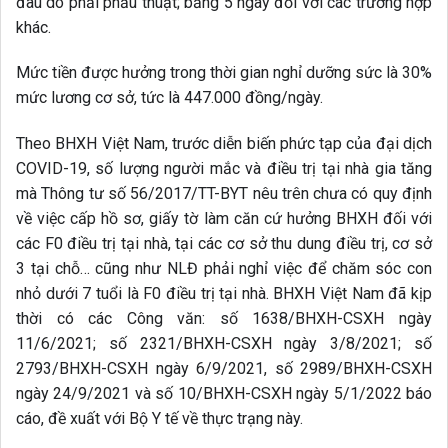
đau do phải phẫu thuật; bằng 5 ngày đối với các trường hợp
khác.
Mức tiền được hưởng trong thời gian nghỉ dưỡng sức là 30%
mức lương cơ sở, tức là 447.000 đồng/ngày.
Theo BHXH Việt Nam, trước diễn biến phức tạp của đại dịch
COVID-19, số lượng người mắc và điều trị tại nhà gia tăng
mà Thông tư số 56/2017/TT-BYT nêu trên chưa có quy định
về việc cấp hồ sơ, giấy tờ làm căn cứ hưởng BHXH đối với
các F0 điều trị tại nhà, tại các cơ sở thu dung điều trị, cơ sở
3 tại chỗ… cũng như NLĐ phải nghỉ việc để chăm sóc con
nhỏ dưới 7 tuổi là F0 điều trị tại nhà. BHXH Việt Nam đã kịp
thời có các Công văn: số 1638/BHXH-CSXH ngày
11/6/2021; số 2321/BHXH-CSXH ngày 3/8/2021; số
2793/BHXH-CSXH ngày 6/9/2021, số 2989/BHXH-CSXH
ngày 24/9/2021 và số 10/BHXH-CSXH ngày 5/1/2022 báo
cáo, đề xuất với Bộ Y tế về thực trạng này.