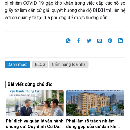
bị nhiễm COVID-19 gặp khó khăn trong việc cấp các hồ sơ
giấy tờ làm căn cứ giải quyết hưởng chế độ BHXH thì liên hệ
với cơ quan y tế tại địa phương để được hướng dẫn.
Danh mục:
BLOG
Cẩm nang tòa nhà
Bài viết cùng chủ đề:
Phí dịch vụ quản lý vận hành
Phải làm rõ trách nhiệm
chung cư: Quy định Cư Dân
đóng góp của cư dân khi