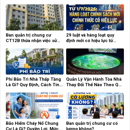
cần biết!
chung cư hết hạn sử dụng
Ban quản trị chung cư
29 luật và hàng loạt quy
CT12B thừa nhận việc sử
định mới có hiệu lực từ
dụng con dấu tự khắc
tháng 7
Phí Bảo Trì Nhà Thấp Tầng
Quản Lý Vận Hành Tòa Nhà
Là Gì? Quy Định, Cách Tính
Thay Đổi Thế Nào Theo Quy
Và Những Điều Cần Biết
Hoạch Hà Nội 100 Năm?
Bảo Hiểm Cháy Nổ Chung
Ban quản trị chung cư có
Cư Là Gì? Quyền Lợi, Mức
lương không?