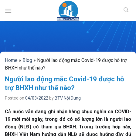
BUILDING CAR
Skip
to
content
Home
»
Blog
»
Người lao động mắc Covid-19 được hỗ trợ
BHXH như thế nào?
Người lao động mắc Covid-19 được hỗ
trợ BHXH như thế nào?
Posted on
04/03/2022
by
BTV Nội Dung
Cả nước vẫn đang ghi nhận hàng chục nghìn ca COVID-
19 mới mỗi ngày, trong đó có số lượng lớn là người lao
động (NLĐ) có tham gia BHXH. Trong trường hợp này,
BHXH Việt Nam hướng dẫn NLĐ sẽ được hưởng đầy đủ