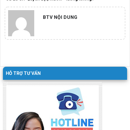
Phí Và Những Điều Cần Biết!
BTV NỘI DUNG
HỖ TRỢ TƯ VẤN