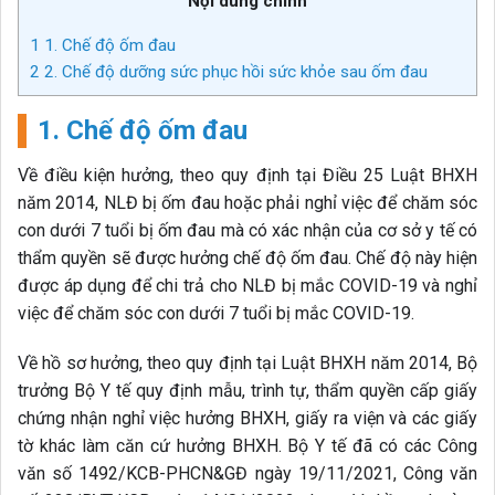
Nội dung chính
1
1. Chế độ ốm đau
2
2. Chế độ dưỡng sức phục hồi sức khỏe sau ốm đau
1. Chế độ ốm đau
Về điều kiện hưởng, theo quy định tại Điều 25 Luật BHXH
năm 2014, NLĐ bị ốm đau hoặc phải nghỉ việc để chăm sóc
con dưới 7 tuổi bị ốm đau mà có xác nhận của cơ sở y tế có
thẩm quyền sẽ được hưởng chế độ ốm đau. Chế độ này hiện
được áp dụng để chi trả cho NLĐ bị mắc COVID-19 và nghỉ
việc để chăm sóc con dưới 7 tuổi bị mắc COVID-19.
Về hồ sơ hưởng, theo quy định tại Luật BHXH năm 2014, Bộ
trưởng Bộ Y tế quy định mẫu, trình tự, thẩm quyền cấp giấy
chứng nhận nghỉ việc hưởng BHXH, giấy ra viện và các giấy
tờ khác làm căn cứ hưởng BHXH. Bộ Y tế đã có các Công
văn số 1492/KCB-PHCN&GĐ ngày 19/11/2021, Công văn