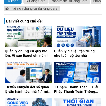
Từ khóa:
Building Care
Phần mềm Building Care
Phần
mềm tiện ích chung cư Building Care
Bài viết cùng chủ đề:
Quản lý chung cư quy mô
Quản lý dữ liệu tập trung
lớn: Vì sao Excel chỉ nên là
cho toàn bộ tòa nhà
công cụ hỗ trợ?
Tư vấn chuyển đổi số quản
1 Chạm Thanh Toán – Giải
lý vận hành tòa nhà 1:1 miễn
Pháp Thanh Toán Thông
phí cùng Building Care
Minh Cho Cư Dân Và Ban
Quản Lý