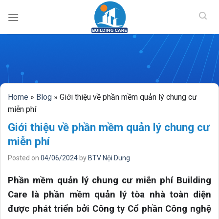
BUILDING CAR
Skip
to
content
Home
»
Blog
»
Giới thiệu về phần mềm quản lý chung cư
miễn phí
Giới thiệu về phần mềm quản lý chung cư
miễn phí
Posted on
04/06/2024
by
BTV Nội Dung
Phần mềm quản lý chung cư miễn phí Building
Care là phần mềm quản lý tòa nhà toàn diện
được phát triển bởi Công ty Cổ phần Công nghệ