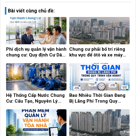
Bài viết cùng chủ đề:
Phí dịch vụ quản lý vận hành
Chung cư phải bố trí riêng
chung cư: Quy định Cư Dân
khu vực để ôtô và xe máy
cần biết!
điện
Hệ Thống Cấp Nước Chung
Bao Nhiêu Thời Gian Đang
Cư: Cấu Tạo, Nguyên Lý
Bị Lãng Phí Trong Quy
Hoạt Động Và Cách Quản Lý
Trình Vận Hành?
Hiệu Quả