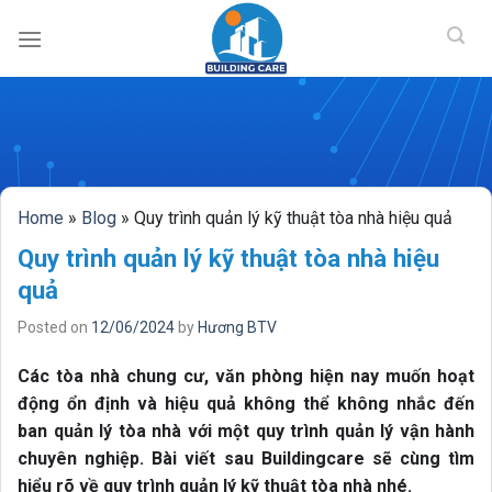
BUILDING CAR
Skip
to
content
Home
»
Blog
»
Quy trình quản lý kỹ thuật tòa nhà hiệu quả
Quy trình quản lý kỹ thuật tòa nhà hiệu
quả
Posted on
12/06/2024
by
Hương BTV
Các tòa nhà chung cư, văn phòng hiện nay muốn hoạt
động ổn định và hiệu quả không thể không nhắc đến
ban quản lý tòa nhà với một quy trình quản lý vận hành
chuyên nghiệp. Bài viết sau Buildingcare sẽ cùng tìm
hiểu rõ về quy trình quản lý kỹ thuật tòa nhà nhé.