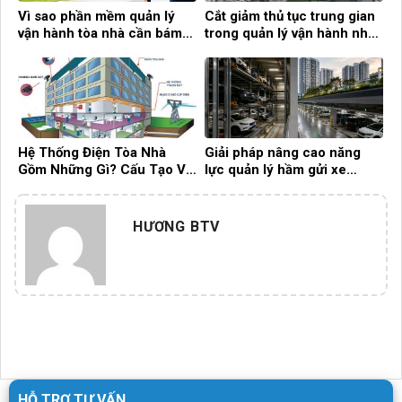
Vì sao phần mềm quản lý
Cắt giảm thủ tục trung gian
vận hành tòa nhà cần bám
trong quản lý vận hành nhà
sát nghiệp vụ thực tế?
chung cư
Hệ Thống Điện Tòa Nhà
Giải pháp nâng cao năng
Gồm Những Gì? Cấu Tạo Và
lực quản lý hầm gửi xe
Vai Trò Quan Trọng Trong
trong các tòa nhà chung cư
Vận Hành
hiện đại
HƯƠNG BTV
HỖ TRỢ TƯ VẤN