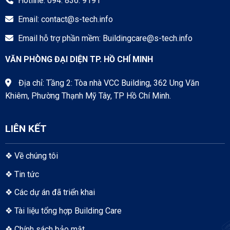
Hotline: 094. 836. 9191
Email:
contact@s-tech.info
Email hỗ trợ phần mềm:
Buildingcare@s-tech.info
VĂN PHÒNG ĐẠI DIỆN TP. HỒ CHÍ MINH
Địa chỉ: Tầng 2: Tòa nhà VCC Building, 362 Ung Văn
Khiêm, Phường Thạnh Mỹ Tây, TP Hồ Chí Minh.
LIÊN KẾT
❖
Về chúng tôi
❖
Tin tức
❖
Các dự án đã triển khai
❖
Tài liệu tổng hợp Building Care
❖
Chính sách bảo mật