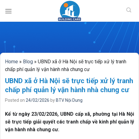
BUILDING CAR
Skip
to
content
Home
»
Blog
»
UBND xã ở Hà Nội sẽ trực tiếp xử lý tranh
chấp phí quản lý vận hành nhà chung cư
UBND xã ở Hà Nội sẽ trực tiếp xử lý tranh
chấp phí quản lý vận hành nhà chung cư
Posted on
24/02/2026
by
BTV Nội Dung
Kể từ ngày 23/02/2026, UBND cấp xã, phường tại Hà Nội
sẽ trực tiếp giải quyết các tranh chấp về kinh phí quản lý
vận hành nhà chung cư.