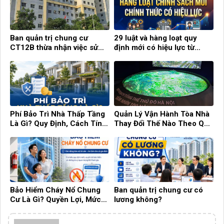
Ban quản trị chung cư
29 luật và hàng loạt quy
CT12B thừa nhận việc sử
định mới có hiệu lực từ
dụng con dấu tự khắc
tháng 7
Phí Bảo Trì Nhà Thấp Tầng
Quản Lý Vận Hành Tòa Nhà
Là Gì? Quy Định, Cách Tính
Thay Đổi Thế Nào Theo Quy
Và Những Điều Cần Biết
Hoạch Hà Nội 100 Năm?
Bảo Hiểm Cháy Nổ Chung
Ban quản trị chung cư có
Cư Là Gì? Quyền Lợi, Mức
lương không?
Phí Và Những Điều Cần Biết!