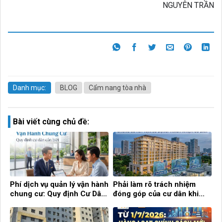
NGUYÊN TRẦN
Danh mục:
BLOG
Cẩm nang tòa nhà
Bài viết cùng chủ đề:
Phí dịch vụ quản lý vận hành
Phải làm rõ trách nhiệm
chung cư: Quy định Cư Dân
đóng góp của cư dân khi
cần biết!
chung cư hết hạn sử dụng