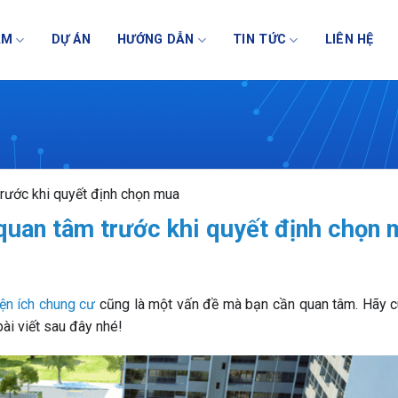
NG QUẢN LÝ VẬN HÀNH TÒA N
ẨM
DỰ ÁN
HƯỚNG DẪN
TIN TỨC
LIÊN HỆ
trước khi quyết định chọn mua
 quan tâm trước khi quyết định chọn
iện ích chung cư
cũng là một vấn đề mà bạn cần quan tâm. Hãy 
bài viết sau đây nhé!