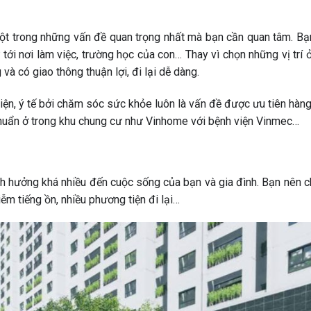
à một trong những vấn đề quan trọng nhất mà bạn cần quan tâm. B
ới nơi làm việc, trường học của con… Thay vì chọn những vị trí ở
và có giao thông thuận lợi, đi lại dễ dàng.
ện, ý tế bởi chăm sóc sức khỏe luôn là vấn đề được ưu tiên hàng
huẩn ở trong khu chung cư như Vinhome với bệnh viện Vinmec…
h hưởng khá nhiều đến cuộc sống của bạn và gia đình. Bạn nên 
iễm tiếng ồn, nhiều phương tiện đi lại…