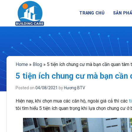
BUILDING CARE - NỀN TẢ
Skip
to
TRANG CHỦ
SẢN PH
content
Home
»
Blog
»
5 tiện ích chung cư mà bạn cần quan tâm 
5 tiện ích chung cư mà bạn cần
Posted on
04/08/2021
by
Hương BTV
Hiện nay, khi chọn mua các căn hộ, ngoài giá cả thì các
t
tôi tìm hiểu 5 tiện ích quan trọng khi lựa chọn chung cư ở 