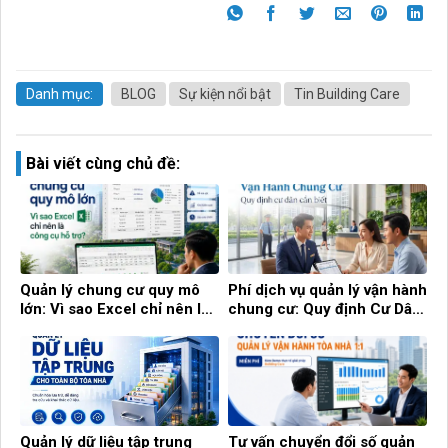
Danh mục:
BLOG
Sự kiện nổi bật
Tin Building Care
Bài viết cùng chủ đề:
Quản lý chung cư quy mô
Phí dịch vụ quản lý vận hành
lớn: Vì sao Excel chỉ nên là
chung cư: Quy định Cư Dân
công cụ hỗ trợ?
cần biết!
Quản lý dữ liệu tập trung
Tư vấn chuyển đổi số quản