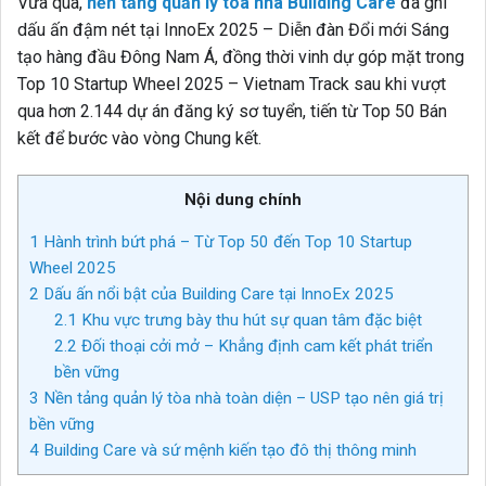
Vừa qua,
nền tảng quản lý tòa nhà Building Care
đã ghi
dấu ấn đậm nét tại InnoEx 2025 – Diễn đàn Đổi mới Sáng
tạo hàng đầu Đông Nam Á, đồng thời vinh dự góp mặt trong
Top 10 Startup Wheel 2025 – Vietnam Track sau khi vượt
qua hơn 2.144 dự án đăng ký sơ tuyển, tiến từ Top 50 Bán
kết để bước vào vòng Chung kết.
Nội dung chính
1
Hành trình bứt phá – Từ Top 50 đến Top 10 Startup
Wheel 2025
2
Dấu ấn nổi bật của Building Care tại InnoEx 2025
2.1
Khu vực trưng bày thu hút sự quan tâm đặc biệt
2.2
Đối thoại cởi mở – Khẳng định cam kết phát triển
bền vững
3
Nền tảng quản lý tòa nhà toàn diện – USP tạo nên giá trị
bền vững
4
Building Care và sứ mệnh kiến tạo đô thị thông minh