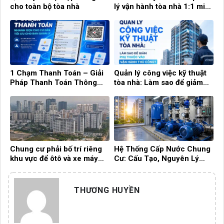
cho toàn bộ tòa nhà
lý vận hành tòa nhà 1:1 miễn
phí cùng Building Care
1 Chạm Thanh Toán – Giải
Quản lý công việc kỹ thuật
Pháp Thanh Toán Thông
tòa nhà: Làm sao để giảm
Minh Cho Cư Dân Và Ban
phụ thuộc vào vận hành thủ
Quản Lý
công?
Chung cư phải bố trí riêng
Hệ Thống Cấp Nước Chung
khu vực để ôtô và xe máy
Cư: Cấu Tạo, Nguyên Lý
điện
Hoạt Động Và Cách Quản Lý
Hiệu Quả
THƯƠNG HUYỀN