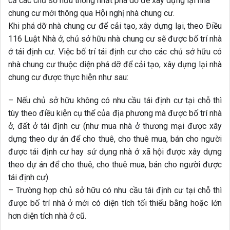
cả các chủ sở hữu thống nhất phá dỡ để xây dựng lại nhà
chung cư mới thông qua Hội nghị nhà chung cư.
Khi phá dỡ nhà chung cư để cải tạo, xây dựng lại, theo Điều
116 Luật Nhà ở, chủ sở hữu nhà chung cư sẽ được bố trí nhà
ở tái định cư. Việc bố trí tái định cư cho các chủ sở hữu có
nhà chung cư thuộc diện phá dỡ để cải tạo, xây dựng lại nhà
chung cư được thực hiện như sau:
– Nếu chủ sở hữu không có nhu cầu tái định cư tại chỗ thì
tùy theo điều kiện cụ thể của địa phương mà được bố trí nhà
ở, đất ở tái định cư (như mua nhà ở thương mại được xây
dựng theo dự án để cho thuê, cho thuê mua, bán cho người
được tái định cư hay sử dụng nhà ở xã hội được xây dựng
theo dự án để cho thuê, cho thuê mua, bán cho người được
tái định cư).
– Trường hợp chủ sở hữu có nhu cầu tái định cư tại chỗ thì
được bố trí nhà ở mới có diện tích tối thiểu bằng hoặc lớn
hơn diện tích nhà ở cũ.