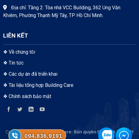
Địa chỉ: Tầng 2: Tòa nhà VCC Building, 362 Ung Văn
Khiêm, Phường Thạnh Mỹ Tây, TP Hồ Chí Minh.
LIÊN KẾT
❖
Về chúng tôi
❖
Tin tức
❖
Các dự án đã triển khai
❖
Tài liệu tổng hợp Building Care
❖
Chính sách bảo mật
Copyright 2026 ©
Building Care
: Bản quyền thuộc về S-TECH
094.836.9191