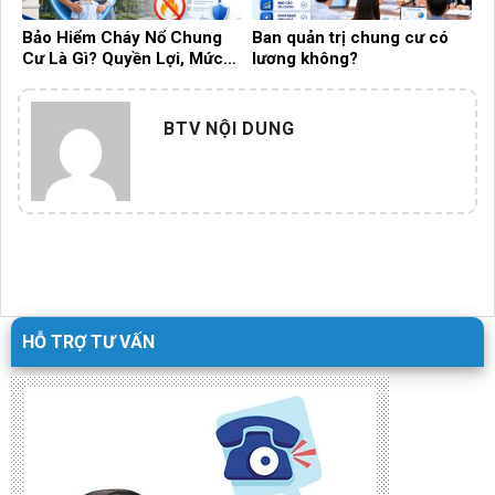
Bảo Hiểm Cháy Nổ Chung
Ban quản trị chung cư có
Cư Là Gì? Quyền Lợi, Mức
lương không?
Phí Và Những Điều Cần Biết!
BTV NỘI DUNG
HỖ TRỢ TƯ VẤN