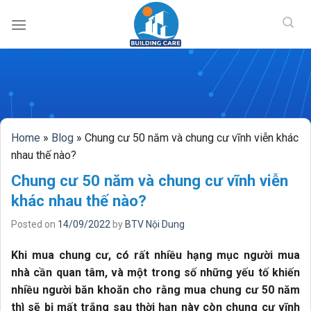
BUILDING CAR
Skip
to
content
Home
»
Blog
»
Chung cư 50 năm và chung cư vĩnh viễn khác
nhau thế nào?
Chung cư 50 năm và chung cư vĩnh viễn
khác nhau thế nào?
Posted on
14/09/2022
by
BTV Nội Dung
Khi mua chung cư, có rất nhiều hạng mục người mua
nhà cần quan tâm, và một trong số những yếu tố khiến
nhiều người băn khoăn cho rằng mua chung cư 50 năm
thì sẽ bị mất trắng sau thời hạn này còn chung cư vĩnh