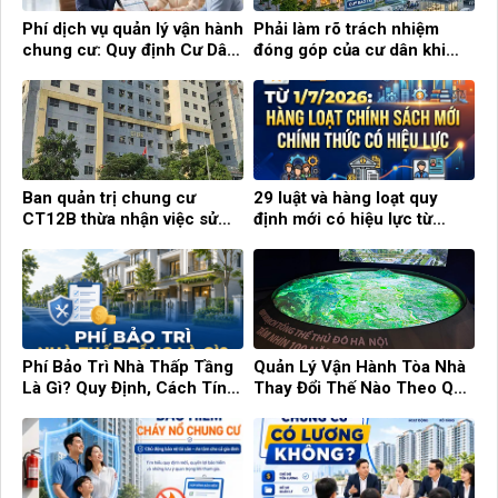
Phí dịch vụ quản lý vận hành
Phải làm rõ trách nhiệm
chung cư: Quy định Cư Dân
đóng góp của cư dân khi
cần biết!
chung cư hết hạn sử dụng
Ban quản trị chung cư
29 luật và hàng loạt quy
CT12B thừa nhận việc sử
định mới có hiệu lực từ
dụng con dấu tự khắc
tháng 7
Phí Bảo Trì Nhà Thấp Tầng
Quản Lý Vận Hành Tòa Nhà
Là Gì? Quy Định, Cách Tính
Thay Đổi Thế Nào Theo Quy
Và Những Điều Cần Biết
Hoạch Hà Nội 100 Năm?