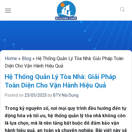
BUILDING CAR
Skip
to
content
Home
»
Blog
»
Hệ Thống Quản Lý Tòa Nhà: Giải Pháp Toàn
Diện Cho Vận Hành Hiệu Quả
Hệ Thống Quản Lý Tòa Nhà: Giải Pháp
Toàn Diện Cho Vận Hành Hiệu Quả
Posted on
23/05/2025
by
BTV Nội Dung
Trong kỷ nguyên số, nơi mọi quy trình đều hướng đến tự
động hóa và tối ưu, hệ thống quản lý tòa nhà không còn
là lựa chọn, mà là nền tảng bắt buộc để đảm bảo vận
hành hiệu quả, an toàn và chuyên nghiệp. Bài viết này sẽ