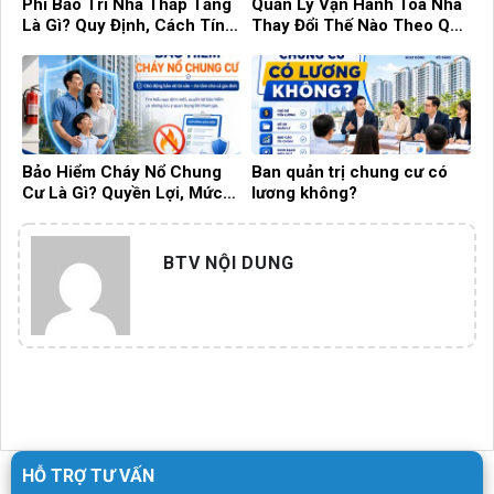
Phí Bảo Trì Nhà Thấp Tầng
Quản Lý Vận Hành Tòa Nhà
Là Gì? Quy Định, Cách Tính
Thay Đổi Thế Nào Theo Quy
Và Những Điều Cần Biết
Hoạch Hà Nội 100 Năm?
Bảo Hiểm Cháy Nổ Chung
Ban quản trị chung cư có
Cư Là Gì? Quyền Lợi, Mức
lương không?
Phí Và Những Điều Cần Biết!
BTV NỘI DUNG
HỖ TRỢ TƯ VẤN