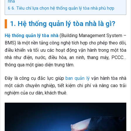
nhà
6
6. Tiêu chí lựa chọn hệ thống quản lý tòa nhà phù hợp
1. Hệ thống quản lý tòa nhà là gì?
Hệ thống quản lý tòa nhà
(Building Management System –
BMS) là một nền tảng công nghệ tích hợp cho phép theo dõi,
điều khiển và tối ưu các hoạt động vận hành trong một tòa
nhà như điện, nước, điều hòa, an ninh, thang máy, PCCC…
thông qua một giao diện trung tâm.
Đây là công cụ đắc lực giúp
ban quản lý
vận hành tòa nhà
một cách chuyên nghiệp, tiết kiệm chi phí và nâng cao trải
nghiệm của cư dân, khách thuê.