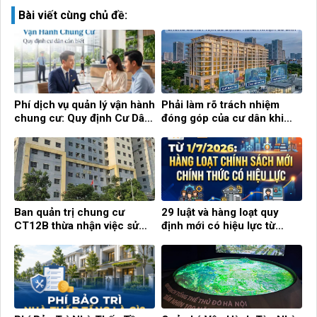
Bài viết cùng chủ đề:
Phí dịch vụ quản lý vận hành
Phải làm rõ trách nhiệm
chung cư: Quy định Cư Dân
đóng góp của cư dân khi
cần biết!
chung cư hết hạn sử dụng
Ban quản trị chung cư
29 luật và hàng loạt quy
CT12B thừa nhận việc sử
định mới có hiệu lực từ
dụng con dấu tự khắc
tháng 7