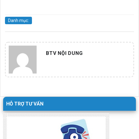
Danh mục:
BTV NỘI DUNG
HỖ TRỢ TƯ VẤN