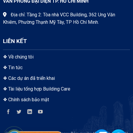
VĂN PHÒNG ĐẠI DIỆN TP. HỒ CHÍ MINH
Địa chỉ: Tầng 2: Tòa nhà VCC Building, 362 Ung Văn
Khiêm, Phường Thạnh Mỹ Tây, TP Hồ Chí Minh.
LIÊN KẾT
❖
Về chúng tôi
❖
Tin tức
❖
Các dự án đã triển khai
❖
Tài liệu tổng hợp Building Care
❖
Chính sách bảo mật