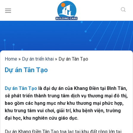
BUILDING CAR
Skip
to
content
Home
»
Dự án triển khai
»
Dự án Tân Tạo
Dự án Tân Tạo
Dự án Tân Tạo
là đại dự án của Khang Điền tại Bình Tân,
sẽ phát triển thành trung tâm dịch vụ thương mại đô thị,
bao gồm các hạng mục như khu thương mại phức hợp,
khu trung tâm vui chơi, giải trí, khu bệnh viện, trường
đại học, khu nghiên cứu giáo dục.
Dự án Khang Điền Tân Tạo tọa lạc tại khu đất rộng lớn tại