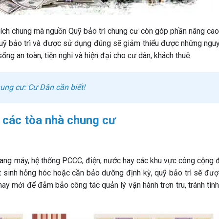
 ích chung mà nguồn Quỹ bảo trì chung cư còn góp phần nâng cao g
quỹ bảo trì và được sử dụng đúng sẽ giảm thiểu được những ngu
ng an toàn, tiện nghi và hiện đại cho cư dân, khách thuê.
ung cư: Cư Dân cần biết!
i các tòa nhà chung cư
hang máy, hệ thống PCCC, điện, nước hay các khu vực công cộng đ
phát sinh hỏng hóc hoặc cần bảo dưỡng định kỳ, quỹ bảo trì sẽ đư
hay mới để đảm bảo công tác quản lý vận hành trơn tru, tránh tìn