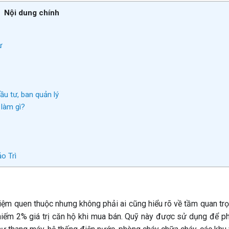
Nội dung chính
ư
u tư, ban quản lý
 làm gì?
o Trì
iệm quen thuộc nhưng không phải ai cũng hiểu rõ về tầm quan trọ
hiếm 2% giá trị căn hộ khi mua bán. Quỹ này được sử dụng để p