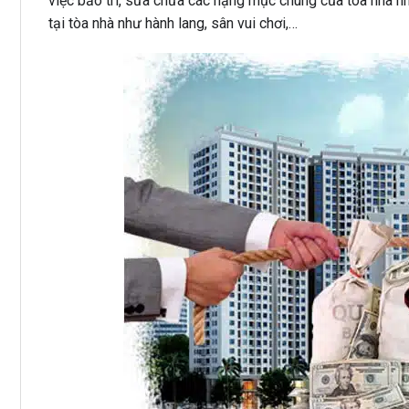
việc bảo trì, sửa chữa các hạng mục chung của tòa nhà n
tại tòa nhà như hành lang, sân vui chơi,…