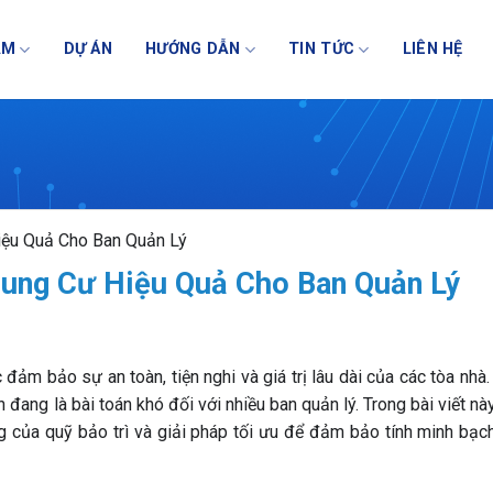
NG QUẢN LÝ VẬN HÀNH TÒA N
ẨM
DỰ ÁN
HƯỚNG DẪN
TIN TỨC
LIÊN HỆ
iệu Quả Cho Ban Quản Lý
hung Cư Hiệu Quả Cho Ban Quản Lý
 đảm bảo sự an toàn, tiện nghi và giá trị lâu dài của các tòa nhà.
 đang là bài toán khó đối với nhiều ban quản lý. Trong bài viết nà
ng của quỹ bảo trì và giải pháp tối ưu để đảm bảo tính minh bạch