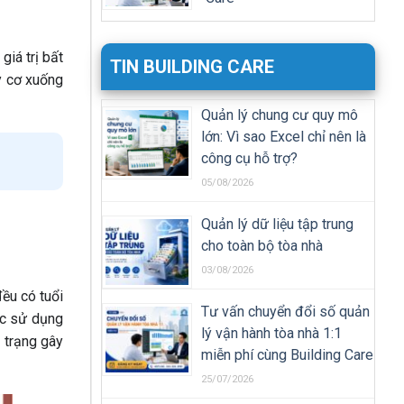
iá trị bất
TIN BUILDING CARE
y cơ xuống
Quản lý chung cư quy mô
lớn: Vì sao Excel chỉ nên là
công cụ hỗ trợ?
05/08/2026
Quản lý dữ liệu tập trung
cho toàn bộ tòa nhà
03/08/2026
ều có tuổi
Tư vấn chuyển đổi số quản
ợc sử dụng
lý vận hành tòa nhà 1:1
h trạng gây
miễn phí cùng Building Care
25/07/2026