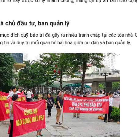
rủi ro này được xử lý nhanh chóng, mang lại sự an tâm cho cộ
 chủ đầu tư, ban quản lý
ục đích quỹ bảo trì đã gây ra nhiều tranh chấp tại các tòa nhà. 
tin và duy trì mối quan hệ hài hòa giữa cư dân và ban quản lý.