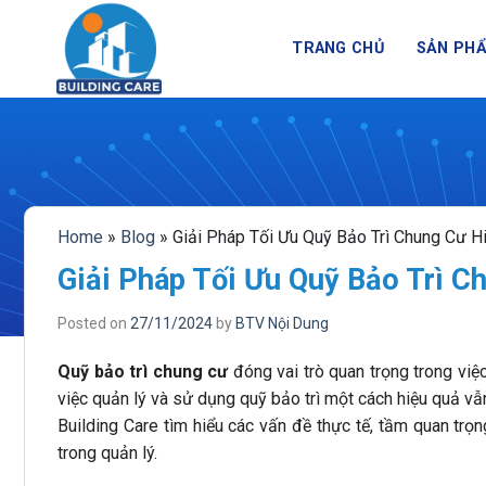
BUILDING CARE - NỀN TẢ
Skip
to
TRANG CHỦ
SẢN PH
content
Home
»
Blog
»
Giải Pháp Tối Ưu Quỹ Bảo Trì Chung Cư H
Giải Pháp Tối Ưu Quỹ Bảo Trì C
Posted on
27/11/2024
by
BTV Nội Dung
Quỹ bảo trì chung cư
đóng vai trò quan trọng trong việc
việc quản lý và sử dụng quỹ bảo trì một cách hiệu quả vẫn
Building Care tìm hiểu các vấn đề thực tế, tầm quan trọ
trong quản lý.