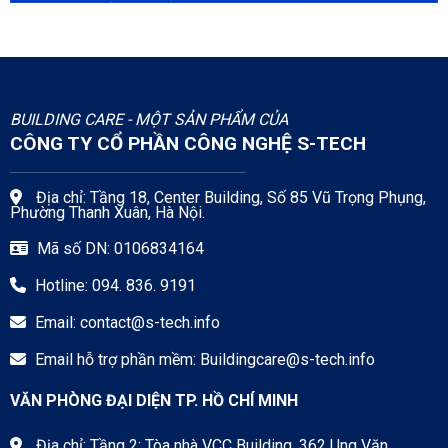
BUILDING CARE - MỘT SẢN PHẨM CỦA
CÔNG TY CỔ PHẦN CÔNG NGHỆ S-TECH
Địa chỉ: Tầng 18, Center Building, Số 85 Vũ Trọng Phụng,
Phường Thanh Xuân, Hà Nội.
Mã số DN: 0106834164
Hotline: 094. 836. 9191
Email:
contact@s-tech.info
Email hỗ trợ phần mềm:
Buildingcare@s-tech.info
VĂN PHÒNG ĐẠI DIỆN TP. HỒ CHÍ MINH
Địa chỉ: Tầng 2: Tòa nhà VCC Building, 362 Ung Văn