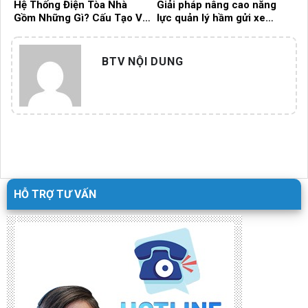
Hệ Thống Điện Tòa Nhà
Giải pháp nâng cao năng
Gồm Những Gì? Cấu Tạo Và
lực quản lý hầm gửi xe
Vai Trò Quan Trọng Trong
trong các tòa nhà chung cư
Vận Hành
hiện đại
BTV NỘI DUNG
HỖ TRỢ TƯ VẤN