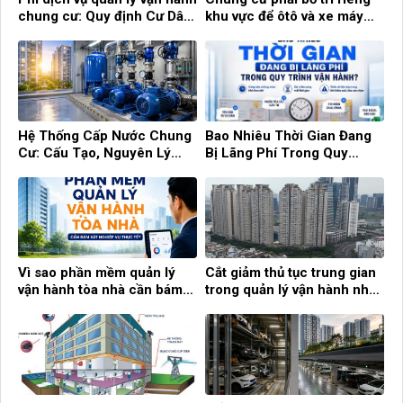
chung cư: Quy định Cư Dân
khu vực để ôtô và xe máy
cần biết!
điện
Hệ Thống Cấp Nước Chung
Bao Nhiêu Thời Gian Đang
Cư: Cấu Tạo, Nguyên Lý
Bị Lãng Phí Trong Quy
Hoạt Động Và Cách Quản Lý
Trình Vận Hành?
Hiệu Quả
Vì sao phần mềm quản lý
Cắt giảm thủ tục trung gian
vận hành tòa nhà cần bám
trong quản lý vận hành nhà
sát nghiệp vụ thực tế?
chung cư