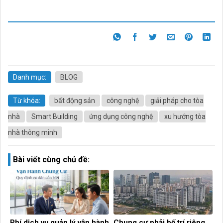
Danh mục:
BLOG
Từ khóa:
bất động sản
công nghệ
giải pháp cho tòa
nhà
Smart Building
ứng dụng công nghệ
xu hướng tòa
nhà thông minh
Bài viết cùng chủ đề:
Phí dịch vụ quản lý vận hành
Chung cư phải bố trí riêng