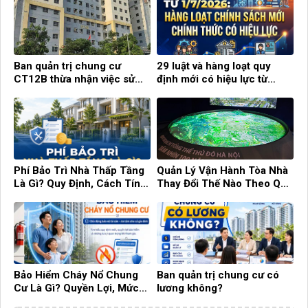
Ban quản trị chung cư
29 luật và hàng loạt quy
CT12B thừa nhận việc sử
định mới có hiệu lực từ
dụng con dấu tự khắc
tháng 7
Phí Bảo Trì Nhà Thấp Tầng
Quản Lý Vận Hành Tòa Nhà
Là Gì? Quy Định, Cách Tính
Thay Đổi Thế Nào Theo Quy
Và Những Điều Cần Biết
Hoạch Hà Nội 100 Năm?
Bảo Hiểm Cháy Nổ Chung
Ban quản trị chung cư có
Cư Là Gì? Quyền Lợi, Mức
lương không?
Phí Và Những Điều Cần Biết!