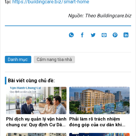
tại:
https://buildingcare.biz/smart-home
Nguồn: Theo Buildingcare.biz
Danh mục:
Cẩm nang tòa nhà
Bài viết cùng chủ đề:
Phí dịch vụ quản lý vận hành
Phải làm rõ trách nhiệm
chung cư: Quy định Cư Dân
đóng góp của cư dân khi
cần biết!
chung cư hết hạn sử dụng