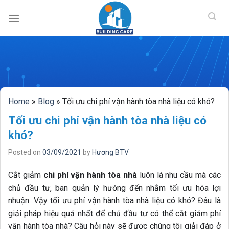
BUILDING CAR
Skip
to
content
Home
»
Blog
»
Tối ưu chi phí vận hành tòa nhà liệu có khó?
Tối ưu chi phí vận hành tòa nhà liệu có
khó?
Posted on
03/09/2021
by
Hương BTV
Cắt giảm
chi phí vận hành tòa nhà
luôn là nhu cầu mà các
chủ đầu tư, ban quản lý hướng đến nhằm tối ưu hóa lợi
nhuận. Vậy tối ưu phí vận hành tòa nhà liệu có khó? Đâu là
giải pháp hiệu quả nhất để chủ đầu tư có thể cắt giảm phí
vận hành tòa nhà? Câu hỏi này sẽ được chúng tôi giải đáp ở