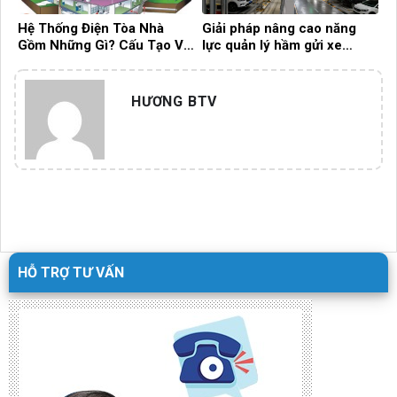
Hệ Thống Điện Tòa Nhà
Giải pháp nâng cao năng
Gồm Những Gì? Cấu Tạo Và
lực quản lý hầm gửi xe
Vai Trò Quan Trọng Trong
trong các tòa nhà chung cư
Vận Hành
hiện đại
HƯƠNG BTV
HỖ TRỢ TƯ VẤN