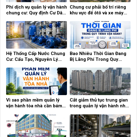
Phí dịch vụ quản lý vận hành
Chung cư phải bố trí riêng
chung cư: Quy định Cư Dân
khu vực để ôtô và xe máy
cần biết!
điện
Hệ Thống Cấp Nước Chung
Bao Nhiêu Thời Gian Đang
Cư: Cấu Tạo, Nguyên Lý
Bị Lãng Phí Trong Quy
Hoạt Động Và Cách Quản Lý
Trình Vận Hành?
Hiệu Quả
Vì sao phần mềm quản lý
Cắt giảm thủ tục trung gian
vận hành tòa nhà cần bám
trong quản lý vận hành nhà
sát nghiệp vụ thực tế?
chung cư