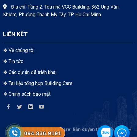
Địa chỉ: Tầng 2: Tòa nhà VCC Building, 362 Ung Văn
Khiêm, Phường Thạnh Mỹ Tây, TP Hồ Chí Minh.
LIÊN KẾT
❖
Về chúng tôi
❖
Tin tức
❖
Các dự án đã triển khai
❖
Tài liệu tổng hợp Building Care
❖
Chính sách bảo mật
Copyright 2026 ©
Building Care
: Bản quyền thuộc về S-TECH
094.836.9191