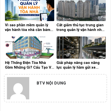
Hiệu Quả
Vì sao phần mềm quản lý
Cắt giảm thủ tục trung gian
vận hành tòa nhà cần bám
trong quản lý vận hành nhà
sát nghiệp vụ thực tế?
chung cư
Hệ Thống Điện Tòa Nhà
Giải pháp nâng cao năng
Gồm Những Gì? Cấu Tạo Và
lực quản lý hầm gửi xe
Vai Trò Quan Trọng Trong
trong các tòa nhà chung cư
Vận Hành
hiện đại
BTV NỘI DUNG