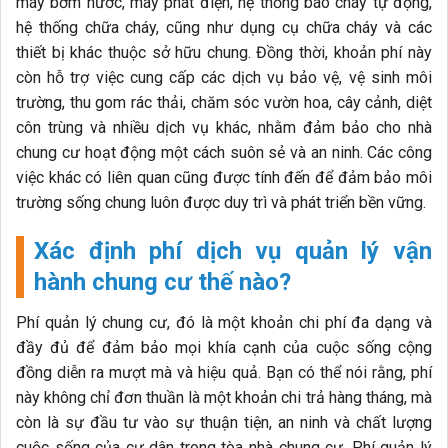
máy bơm nước, máy phát điện, hệ thống báo cháy tự động,
hệ thống chữa cháy, cũng như dụng cụ chữa cháy và các
thiết bị khác thuộc sở hữu chung. Đồng thời, khoản phí này
còn hỗ trợ việc cung cấp các dịch vụ bảo vệ, vệ sinh môi
trường, thu gom rác thải, chăm sóc vườn hoa, cây cảnh, diệt
côn trùng và nhiều dịch vụ khác, nhằm đảm bảo cho nhà
chung cư hoạt động một cách suôn sẻ và an ninh. Các công
việc khác có liên quan cũng được tính đến để đảm bảo môi
trường sống chung luôn được duy trì và phát triển bền vững.
Xác định phí dịch vụ quản lý vận
hành chung cư thế nào?
Phí quản lý chung cư, đó là một khoản chi phí đa dạng và
đầy đủ để đảm bảo mọi khía cạnh của cuộc sống cộng
đồng diễn ra mượt mà và hiệu quả. Bạn có thể nói rằng, phí
này không chỉ đơn thuần là một khoản chi trả hàng tháng, mà
còn là sự đầu tư vào sự thuận tiện, an ninh và chất lượng
cuộc sống của cư dân trong tòa nhà chung cư. Phí quản lý