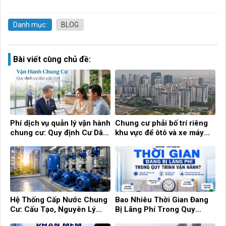
Danh mục:
BLOG
Bài viết cùng chủ đề:
Phí dịch vụ quản lý vận hành
Chung cư phải bố trí riêng
chung cư: Quy định Cư Dân
khu vực để ôtô và xe máy
cần biết!
điện
Hệ Thống Cấp Nước Chung
Bao Nhiêu Thời Gian Đang
Cư: Cấu Tạo, Nguyên Lý
Bị Lãng Phí Trong Quy
Hoạt Động Và Cách Quản Lý
Trình Vận Hành?