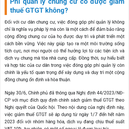
Phí quản lý chung cư có được giảm
thuế GTGT không?
Đối với cư dân chung cư, việc đóng góp phí quản lý không
chỉ là nghĩa vụ pháp lý mà còn là một cách để đảm bảo rằng
cộng đồng chung cư của họ được duy trì và phát triển một
cách bền vững. Việc này giúp tạo ra một môi trường sống
tích cực, nơi mọi người có thể hưởng lợi từ các tiện ích và
dịch vụ chung mà tòa nhà cung cấp. Đồng thời, sự hiểu biết
và hợp tác của cư dân trong việc đóng góp phí quản lý còn
chính là yếu tố quan trọng để xây dựng và duy trì một cộng
đồng chung ổn định và hòa thuận.
Ngày 30/6, Chính phủ đã thông qua Nghị định 44/2023/NĐ-
CP với mục đích quy định chính sách giảm thuế GTGT theo
Nghị quyết của Quốc hội. Theo nội dung của nghị định này,
việc giảm thuế GTGT sẽ áp dụng từ ngày 1/7 đến hết năm
2023 đối với nhóm hàng hóa, dịch vụ đang chịu thuế suất
VAT 10%, tuy nhiên, có một số ngoại lệ được loại trừ.