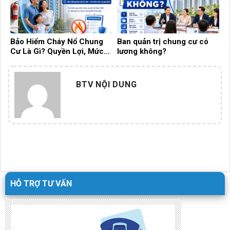
Bảo Hiểm Cháy Nổ Chung
Ban quản trị chung cư có
Cư Là Gì? Quyền Lợi, Mức
lương không?
Phí Và Những Điều Cần Biết!
BTV NỘI DUNG
HỖ TRỢ TƯ VẤN