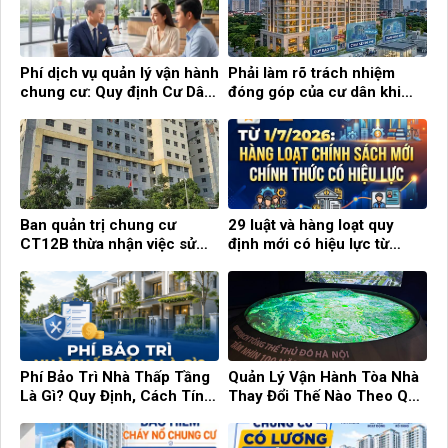
Phí dịch vụ quản lý vận hành
Phải làm rõ trách nhiệm
chung cư: Quy định Cư Dân
đóng góp của cư dân khi
cần biết!
chung cư hết hạn sử dụng
Ban quản trị chung cư
29 luật và hàng loạt quy
CT12B thừa nhận việc sử
định mới có hiệu lực từ
dụng con dấu tự khắc
tháng 7
Phí Bảo Trì Nhà Thấp Tầng
Quản Lý Vận Hành Tòa Nhà
Là Gì? Quy Định, Cách Tính
Thay Đổi Thế Nào Theo Quy
Và Những Điều Cần Biết
Hoạch Hà Nội 100 Năm?