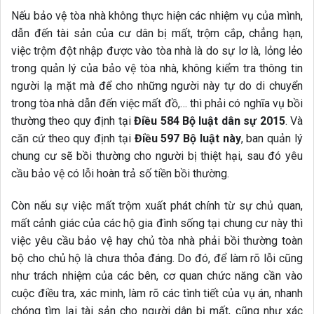
Nếu bảo vệ tòa nhà không thực hiện các nhiệm vụ của mình,
dẫn đến tài sản của cư dân bị mất, trộm cắp, chẳng hạn,
việc trộm đột nhập được vào tòa nhà là do sự lơ là, lỏng lẻo
trong quản lý của bảo vệ tòa nhà, không kiểm tra thông tin
người lạ mặt mà để cho những người này tự do di chuyển
trong tòa nhà dẫn đến việc mất đồ,… thì phải có nghĩa vụ bồi
thường theo quy định tại
Điều 584 Bộ luật dân sự 2015
. Và
căn cứ theo quy định tại
Điều 597 Bộ luật này
, ban quản lý
chung cư sẽ bồi thường cho người bị thiệt hại, sau đó yêu
cầu bảo vệ có lỗi hoàn trả số tiền bồi thường.
Còn nếu sự việc mất trộm xuất phát chính từ sự chủ quan,
mất cảnh giác của các hộ gia đình sống tại chung cư này thì
việc yêu cầu bảo vệ hay chủ tòa nhà phải bồi thường toàn
bộ cho chủ hộ là chưa thỏa đáng. Do đó, để làm rõ lỗi cũng
như trách nhiệm của các bên, cơ quan chức năng cần vào
cuộc điều tra, xác minh, làm rõ các tình tiết của vụ án, nhanh
chóng tìm lại tài sản cho người dân bị mất, cũng như xác