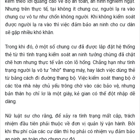
kèm theo lời quảng cáo về độ an toàn, an ninh nghiêm ngặt.
Nhưng trên thực tế, tại không ít chung cư, người lạ ra vào
chung cư vô tư như chốn không người. Khi không kiểm soát
được người lạ ra vào thì việc đảm bảo an ninh cho cư dân
sẽ gặp nhiều khó khăn.
Trong khi đó, ở một số chung cư đã được lắp đặt hệ thống
thẻ từ thì tình trạng kiểm soát an ninh tưởng chừng đã chặt
chẽ hơn nhưng thực tế vẫn còn lỗ hổng. Chẳng hạn như tình
trạng người lạ vô tư “nhờ” thang máy, hay lách việc dùng thẻ
từ bằng cách đi đường thang bộ. Việc kiểm soát thang bộ ở
các tòa nhà này chủ yếu trông chờ vào các bảo vệ, nhưng
bản thân họ chỉ lơ là một giây, kẻ gian có thể đột nhập dễ
dàng.
Nữ luật sư cho rằng, để xảy ra tình trạng mất cắp, trách
nhiệm đầu tiên phải thuộc về đơn vị quản lý vận hành. Bởi
khi thu phí của các cư dân thì họ phải có nhiệm vụ đảm bảo
an ninh, an toàn cho chung cư đó.