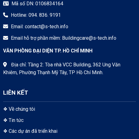
Khiêm, Phường Thạnh Mỹ Tây, TP Hồ Chí Minh.
LIÊN KẾT
❖
Về chúng tôi
❖
Tin tức
❖
Các dự án đã triển khai
❖
Tài liệu tổng hợp Building Care
❖
Chính sách bảo mật
Copyright 2026 ©
Building Care
: Bản quyền thuộc về S-TECH