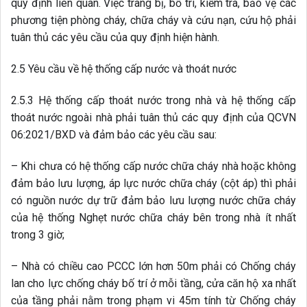
– Khi chưa có hệ thống cấp nước chữa cháy nhà hoặc không
đảm bảo lưu lượng, áp lực nước chữa cháy (cột áp) thì phải
có nguồn nước dự trữ đảm bảo lưu lượng nước chữa cháy
của hệ thống Nghẹt nước chữa cháy bên trong nhà ít nhất
trong 3 giờ;
– Nhà có chiều cao PCCC lớn hơn 50m phải có Chống cháy
lan cho lực chống cháy bố trí ở mỗi tầng, cửa căn hộ xa nhất
của tầng phải nằm trong phạm vi 45m tính từ Chống cháy
lan (có tính toán đến đường di chuyển). Họ chờ phải đặt
trong khoang đệm ngăn cháy (khoang đệm của buồng thang
máy không nhiễm khói hoặc khoang đệm của buồng thang
máy cháy). Hệ thống Nghẹt chờ cấp nước chữa cháy cho lực
lượng chữa cháy phải có Nghẹt chờ lắp đặt ở bên ngoài nhà
để tiếp nước từ xe hoặc máy bơm chữa cháy và được kết
nối với đường ống cấp nước chữa cháy trong nhà. Họ chờ
đợi phải thỏa mãn các quy định hiện hành;