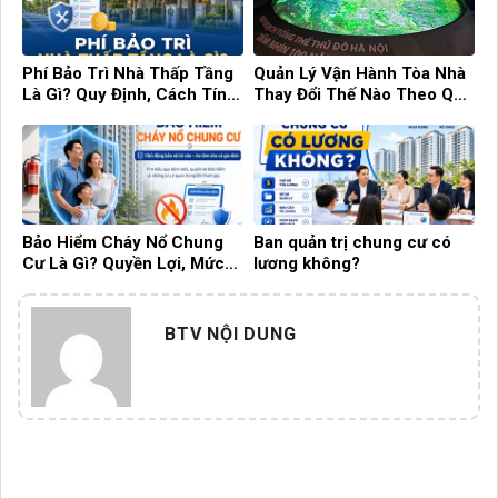
Cư Là Gì? Quyền Lợi, Mức
lương không?
Phí Và Những Điều Cần Biết!
BTV NỘI DUNG
HỖ TRỢ TƯ VẤN