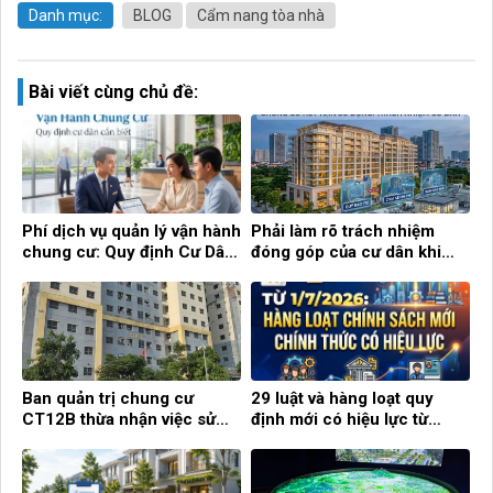
chung cư: Quy định Cư Dân
đóng góp của cư dân khi
cần biết!
chung cư hết hạn sử dụng
Ban quản trị chung cư
29 luật và hàng loạt quy
CT12B thừa nhận việc sử
định mới có hiệu lực từ
dụng con dấu tự khắc
tháng 7
Phí Bảo Trì Nhà Thấp Tầng
Quản Lý Vận Hành Tòa Nhà
Là Gì? Quy Định, Cách Tính
Thay Đổi Thế Nào Theo Quy
Và Những Điều Cần Biết
Hoạch Hà Nội 100 Năm?
Bảo Hiểm Cháy Nổ Chung
Ban quản trị chung cư có