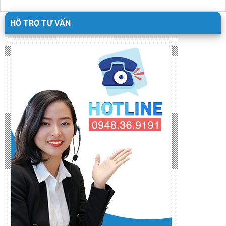
BÀI VIẾT MỚI NHẤT
Quản lý chung cư quy mô lớn: Vì sao Excel
chỉ nên là công cụ hỗ trợ?