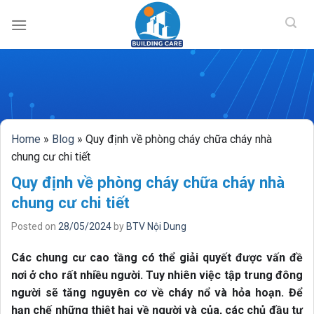
BUILDING CAR
Skip
to
content
Home
»
Blog
»
Quy định về phòng cháy chữa cháy nhà
chung cư chi tiết
Quy định về phòng cháy chữa cháy nhà
chung cư chi tiết
Posted on
28/05/2024
by
BTV Nội Dung
Các chung cư cao tầng có thể giải quyết được vấn đề
nơi ở cho rất nhiều người. Tuy nhiên việc tập trung đông
người sẽ tăng nguyên cơ về cháy nổ và hỏa hoạn. Để
hạn chế những thiệt hại về người và của, các chủ đầu tư