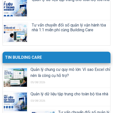
TIN BUILDING CARE
Quản lý chung cư quy mô lớn: Vì sao Excel chỉ
nên là công cụ hỗ trợ?
05/08/2026
Quản lý dữ liệu tập trung cho toàn bộ tòa nhà
03/08/2026
Tư vấn chuyển đổi số quản lý
vận hành tòa nhà 1:1 miễn phí
cùng Building Care
25/07/2026
1 Chạm Thanh Toán – Giải Pháp Thanh Toán
Thông Minh Cho Cư Dân Và Ban Quản Lý
24/07/2026
Quản lý công việc kỹ thuật tòa nhà: Làm sao