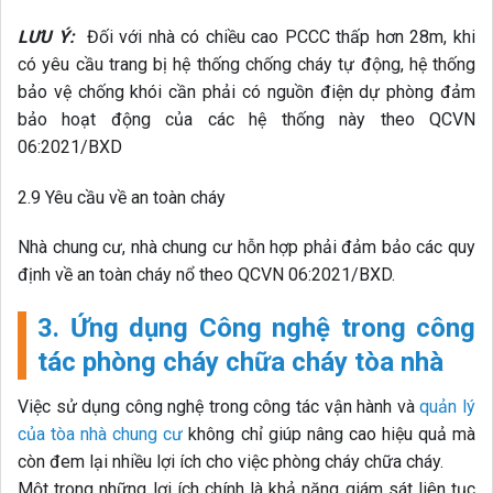
Nhà chung cư, nhà chung cư hỗn hợp phải đảm bảo các quy
định về an toàn cháy nổ theo QCVN 06:2021/BXD.
3.
Ứng dụng Công nghệ trong công
tác phòng cháy chữa cháy tòa nhà
Việc sử dụng công nghệ trong công tác vận hành và
quản lý
của tòa nhà chung cư
không chỉ giúp nâng cao hiệu quả mà
còn đem lại nhiều lợi ích cho việc phòng cháy chữa cháy.
Một trong những lợi ích chính là khả năng giám sát liên tục
24/24. Sư tích hợp nền tảng công nghệ trong việc theo dõi,
xử lý các thiết bị báo cháy và nhận thông tin báo tức thì đã
hỗ trợ nhiều tòa nhà chung cư được nhận biết, phát hiện và
xử lý kịp thời. tránh được các sự cố về lửa đáng ngờ, giảm
thiểu thiệt hại về người và tài sản.
Mặt khác, khi ứng dụng công nghệ số bất động sản nói
chung và quản lý tòa nhà nói riêng, chủ đầu tư, ban quản trị,
ban quản lý tòa nhà còn được trang bị bộ giải pháp tối ưu