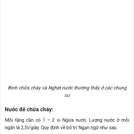
Bình chữa cháy và Nghẹt nước thường thấy ở các chung
cư
Nước để chữa cháy:
Mỗi tầng cần có 1 – 2 vị Ngứa nước. Lượng nước ở mỗi
ngấn là 2,5l/giây. Quy định về bố trí Ngạn ngữ như sau:
– Vị trí đặt ngữ âm là ở những nơi dễ thấy như lối ra vào,
hành lang, chiếu nghỉ buồng thang.
– Bố trí tâm Nghẹt nước cách mặt đất 1.25m.
– Các loại đờm phải có van khóa, vòi nước và lăng phun
nước.
Từ ngày 5/7/2021, một số quy định về phòng cháy chữa