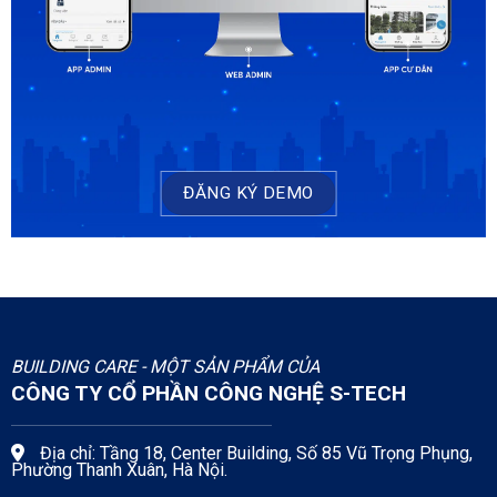
BUILDING CARE - MỘT SẢN PHẨM CỦA
CÔNG TY CỔ PHẦN CÔNG NGHỆ S-TECH
Địa chỉ: Tầng 18, Center Building, Số 85 Vũ Trọng Phụng,
Phường Thanh Xuân, Hà Nội.
Mã số DN: 0106834164
Hotline: 094. 836. 9191
Email:
contact@s-tech.info
Email hỗ trợ phần mềm:
Buildingcare@s-tech.info
VĂN PHÒNG ĐẠI DIỆN TP. HỒ CHÍ MINH
Địa chỉ: Tầng 2: Tòa nhà VCC Building, 362 Ung Văn